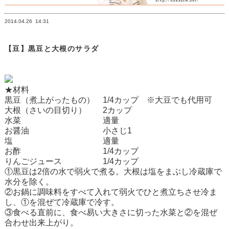
2014.04.26
14:31
【豆】黒豆と大根のサラダ
★材料
黒豆（煮上がったもの） 1/4カップ ※大豆でも代用可
大根（さいの目切り） 2カップ
水菜 適量
お醤油 小さじ1
塩 適量
お酢 1/4カップ
りんごジュース 1/4カップ
①黒豆は2倍の水で弱火で煮る。大根は塩をまぶし冷蔵庫で
水分を除く。
②お鍋に調味料をすべて入れて弱火でひと煮立ちさせ冷ま
し、①を混ぜて冷蔵庫で冷す。
③食べる直前に、食べ易い大きさに切った水菜と②を混ぜ
合わせ出来上がり。