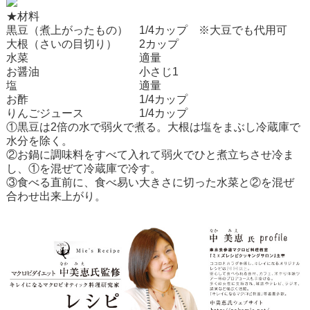
★材料
黒豆（煮上がったもの） 1/4カップ ※大豆でも代用可
大根（さいの目切り） 2カップ
水菜 適量
お醤油 小さじ1
塩 適量
お酢 1/4カップ
りんごジュース 1/4カップ
①黒豆は2倍の水で弱火で煮る。大根は塩をまぶし冷蔵庫で
水分を除く。
②お鍋に調味料をすべて入れて弱火でひと煮立ちさせ冷ま
し、①を混ぜて冷蔵庫で冷す。
③食べる直前に、食べ易い大きさに切った水菜と②を混ぜ
合わせ出来上がり。