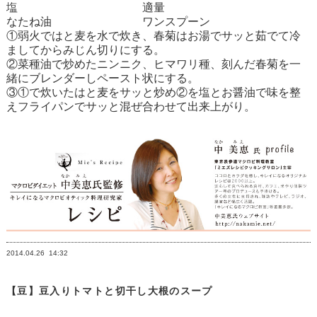
塩 適量
なたね油 ワンスプーン
①弱火ではと麦を水で炊き、春菊はお湯でサッと茹でて冷
ましてからみじん切りにする。
②菜種油で炒めたニンニク、ヒマワリ種、刻んだ春菊を一
緒にブレンダーしペースト状にする。
③①で炊いたはと麦をサッと炒め②を塩とお醤油で味を整
えフライパンでサッと混ぜ合わせて出来上がり。
2014.04.26
14:32
【豆】豆入りトマトと切干し大根のスープ