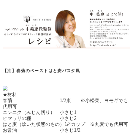
【油】春菊のペーストはと麦パスタ風
★材料
春菊 1/2束 ※小松菜、ヨモギでも
代用可
ニンニク（みじん切り） 小さじ1
ヒマワリの種 小さじ2
はと麦（炊いた状態のもの）1/4カップ ※丸麦でも代用可
お醤油 小さじ1/2