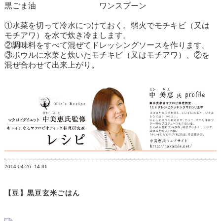
黒ごま油 ワンスプーン
①水菜を切って冷水につけておく。弱火でモチキビ（又は
モチアワ）を水で炊き冷まします。
②調味料をすべて混ぜてドレッシングソースを作ります。
③ボウルに水菜と炊いたモチキビ（又はモチアワ）、②を
混ぜ合わせて出来上がり。
2014.04.26
14:31
【豆】黒豆玄米ごはん