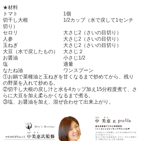
★材料
トマト 1個
切干し大根 1/2カップ（水で戻して1センチ
切り）
セロリ 大さじ2（さいの目切り）
人参 大さじ2（さいの目切り）
玉ねぎ 大さじ2（さいの目切り）
大豆（水で戻したもの） 大さじ２
お醤油 小さじ1/2
塩 適量
なたね油 ワンスプーン
①お鍋で菜種油と玉ねぎを甘くなるまで炒めてから、残り
の野菜を入れて炒める。
②切干し大根の戻し汁と水を4カップ加え15分程度煮て、さ
らに大豆を加え柔らかくなるまで煮る。
③塩、お醤油を加え、混ぜ合わせて出来上がり。