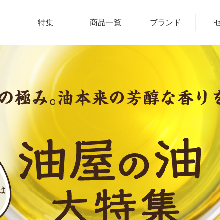
特集
商品一覧
ブランド
キャンプめし特
油
たなつもの ®
集
えごま
やっぱりゆうち
メ
油屋の油特集
ゃん
雑穀
たなつもの
調味料
Dining
フルーツ加工品
七右エ門
レトルト商品
福の小みやげ
お米
あきんど商店街
浜のあきんど