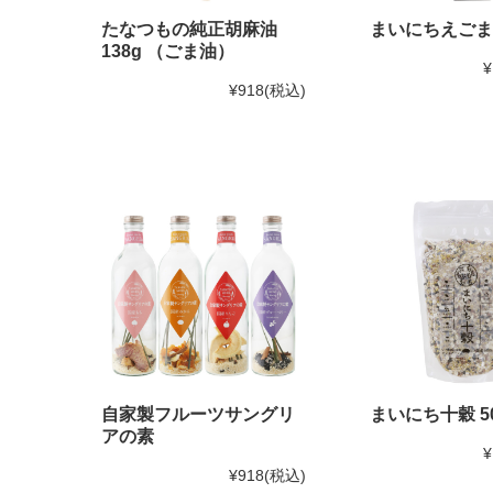
たなつもの純正胡麻油
まいにちえごま油
138g （ごま油）
¥
¥918
(税込)
自家製フルーツサングリ
まいにち十穀 50
アの素
¥
¥918
(税込)